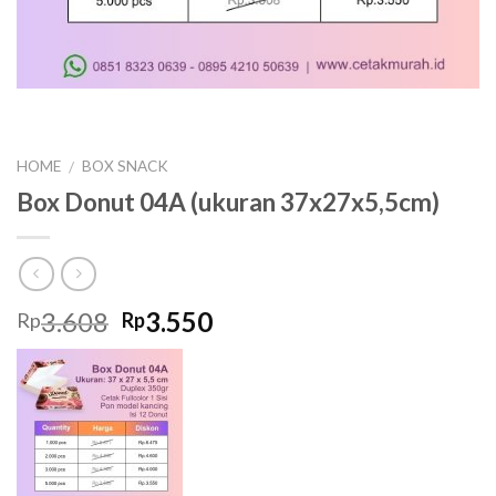
HOME
BOX SNACK
/
Box Donut 04A (ukuran 37x27x5,5cm)
Original
Current
3.608
3.550
Rp
Rp
price
price
was:
is:
Rp3.608.
Rp3.550.