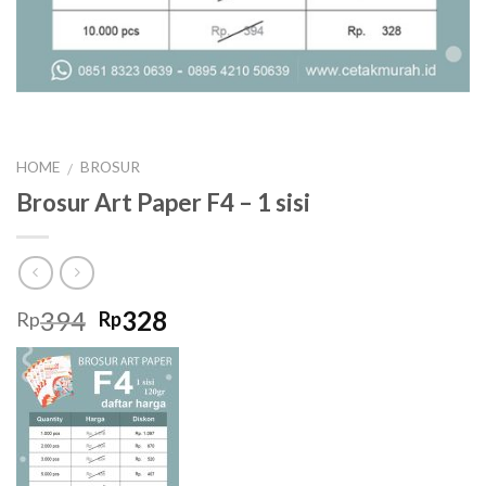
HOME
BROSUR
/
Brosur Art Paper F4 – 1 sisi
Original
Current
394
328
Rp
Rp
price
price
was:
is:
Rp394.
Rp328.