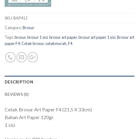
SKU:
BAP412
Category:
Brosur
Tags:
brosur
,
brosur 1 sisi
,
brosur art paper
,
brosur art paper 1 sisi
,
Brosur art
paper F4
,
Cetak brosur
,
cetakmurah
,
F4
DESCRIPTION
REVIEWS (0)
Cetak Brosur Art Paper F4 (21,5 X 33cm)
Bahan Art Paper 120gr
1 sisi