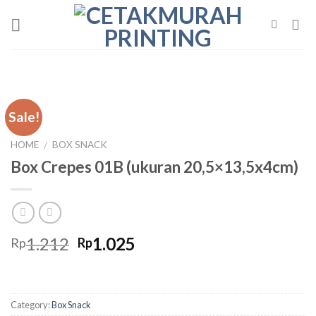
Skip
to
content
Sale!
HOME
BOX SNACK
/
Box Crepes 01B (ukuran 20,5×13,5x4cm)
Original
Current
1.212
1.025
Rp
Rp
price
price
was:
is:
Rp1.212.
Rp1.025.
Category:
Box Snack